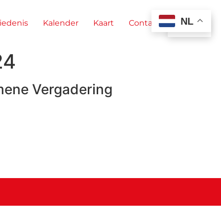
NL
iedenis
Kalender
Kaart
Contact
NL
24
emene Vergadering